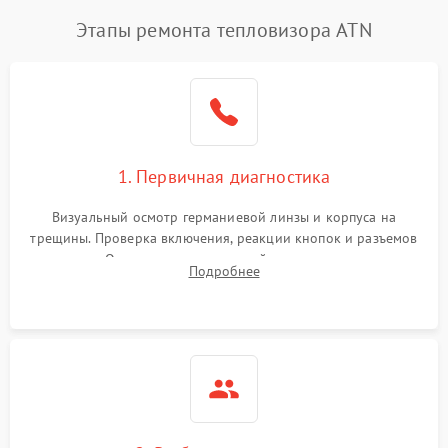
Этапы ремонта тепловизора ATN
1. Первичная диагностика
Визуальный осмотр германиевой линзы и корпуса на
трещины. Проверка включения, реакции кнопок и разъемов
зарядки. Оценка вывода тепловой сигнатуры на экран,
Подробнее
проверка базовых функций и считывание системных
ошибок.