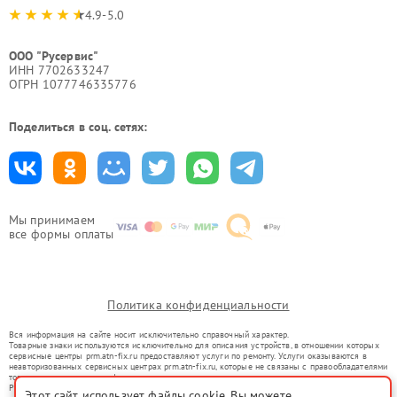
4.9-5.0
ООО "Русервис"
ИНН 7702633247
ОГРН 1077746335776
Поделиться в соц. сетях:
Мы принимаем
все формы оплаты
Политика конфиденциальности
Вся информация на сайте носит исключительно справочный характер.
Товарные знаки используются исключительно для описания устройств, в отношении которых
сервисные центры prm.atn-fix.ru предоставляют услуги по ремонту. Услуги оказываются в
неавторизованных сервисных центрах prm.atn-fix.ru, которые не связаны с правообладателями
товарных знаков или их официальными представителями.
Ремонт осуществляется для устройств, уже введенных в гражданский оборот в соответствии
Этот сайт использует файлы cookie. Вы можете