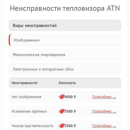
Неисправности тепловизора ATN
Виды неисправностей
Изображение
Механические повреждения
Электронные и аппаратные сбои
Неисправности
Стоимость
Неисправности сенсора и оптики
Нет изображения
4000 ₽
Подробнее →
Программные ошибки
Искажение картинки
3500 ₽
Подробнее →
Электропитание
Низкая чувствительность
3500 ₽
Подробнее →
Измерения