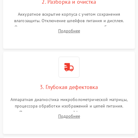
2. Разборка и очистка
Аккуратное вскрытие корпуса с учетом сохранения
влагозащиты. Отключение шлейфов питания и дисплея.
Очистка внутренних плат от окислов и пыли. Бережная
Подробнее
обработка германиевого объектива специализированными
растворами.
3. Глубокая дефектовка
Аппаратная диагностика микроболометрической матрицы,
процессора обработки изображений и цепей питания.
Проверка целостности шлейфов, модуля памяти и
Подробнее
интерфейсов связи. Выявление сгоревших SMD-компонентов
на плате.