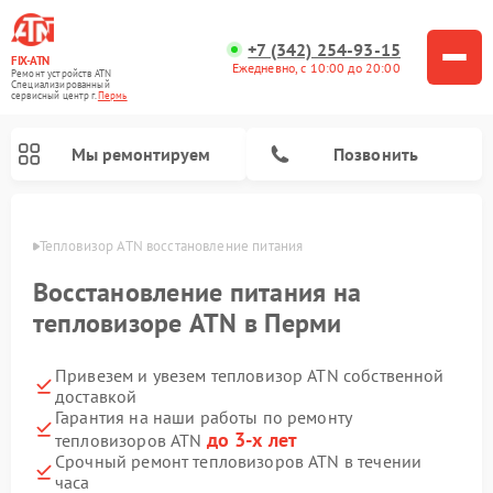
+7 (342) 254-93-15
FIX-ATN
Ежедневно, с 10:00 до 20:00
Ремонт устройств ATN
Специализированный
cервисный центр г.
Пермь
Мы ремонтируем
Позвонить
Перми
Тепловизор ATN восстановление питания
Восстановление питания на
тепловизоре ATN в Перми
Привезем и увезем тепловизор ATN собственной
Ремонт прицелов ночного видения ATN
Ремонт оптических прицелов ATN
Ремонт цифровых монокуляров ATN
Ремонт тепловизионных прицелов ATN
Ремонт цифровых биноклей ATN
доставкой
Гарантия на наши работы по ремонту
до 3-х лет
тепловизоров ATN
Срочный ремонт тепловизоров ATN в течении
часа