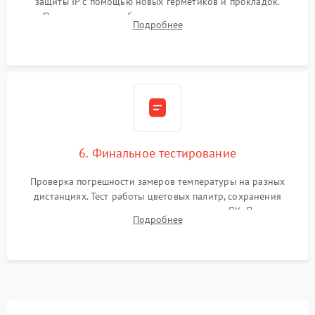
защиты IP с помощью новых герметиков и прокладок.
Программная калибровка матрицы по эталонному
Подробнее
абсолютно черному телу для точного измерения температур.
6. Финальное тестирование
Проверка погрешности замеров температуры на разных
дистанциях. Тест работы цветовых палитр, сохранения
термограмм в память и передачи данных на ПК. Проверка
Подробнее
автономности работы и итоговый контроль качества.