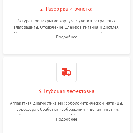
2. Разборка и очистка
Аккуратное вскрытие корпуса с учетом сохранения
влагозащиты. Отключение шлейфов питания и дисплея.
Очистка внутренних плат от окислов и пыли. Бережная
Подробнее
обработка германиевого объектива специализированными
растворами.
3. Глубокая дефектовка
Аппаратная диагностика микроболометрической матрицы,
процессора обработки изображений и цепей питания.
Проверка целостности шлейфов, модуля памяти и
Подробнее
интерфейсов связи. Выявление сгоревших SMD-компонентов
на плате.