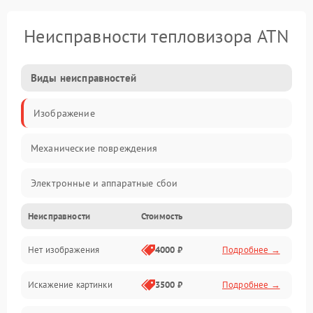
Неисправности тепловизора ATN
Виды неисправностей
Изображение
Механические повреждения
Электронные и аппаратные сбои
Неисправности
Стоимость
Неисправности сенсора и оптики
Нет изображения
4000 ₽
Подробнее →
Программные ошибки
Искажение картинки
3500 ₽
Подробнее →
Электропитание