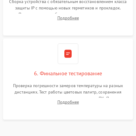
Сборка устройства с обязательным восстановлением класса
защиты IP с помощью новых герметиков и прокладок.
Программная калибровка матрицы по эталонному
Подробнее
абсолютно черному телу для точного измерения температур.
6. Финальное тестирование
Проверка погрешности замеров температуры на разных
дистанциях. Тест работы цветовых палитр, сохранения
термограмм в память и передачи данных на ПК. Проверка
Подробнее
автономности работы и итоговый контроль качества.