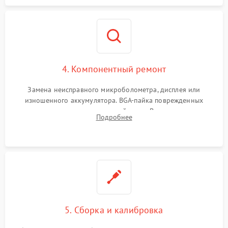
4. Компонентный ремонт
Замена неисправного микроболометра, дисплея или
изношенного аккумулятора. BGA-пайка поврежденных
контроллеров на материнской плате. Восстановление
Подробнее
разъемов и кнопок, замена поврежденных элементов
корпуса.
5. Сборка и калибровка