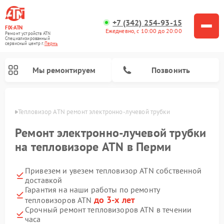
+7 (342) 254-93-15
FIX-ATN
Ежедневно, с 10:00 до 20:00
Ремонт устройств ATN
Специализированный
cервисный центр г.
Пермь
Мы ремонтируем
Позвонить
Перми
Тепловизор ATN ремонт электронно-лучевой трубки
Ремонт электронно-лучевой трубки
на тепловизоре ATN в Перми
Привезем и увезем тепловизор ATN собственной
Ремонт прицелов ночного видения ATN
Ремонт оптических прицелов ATN
Ремонт цифровых монокуляров ATN
Ремонт тепловизионных прицелов ATN
Ремонт цифровых биноклей ATN
доставкой
Гарантия на наши работы по ремонту
до 3-х лет
тепловизоров ATN
Срочный ремонт тепловизоров ATN в течении
часа