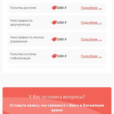
Юстировка
Поломка дисплея
2000 ₽
Подробнее →
Механические повреждения
Неисправность
1500 ₽
Подробнее →
аккумулятора
Оптика
Неисправность кнопок
1000 ₽
Подробнее →
управления
Поломка системы
2500 ₽
Подробнее →
стабилизации
Повреждение системы
2500 ₽
Подробнее →
записи
Неисправность системы
1500 ₽
Подробнее →
Wi-Fi
У Вас остались вопросы?
Поломка системы GPS
2000 ₽
Подробнее →
Оставьте заявку, мы свяжемся с Вами в ближайшее
время