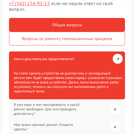
+7 (342) 254-93-15
если не нашли ответ на свой
вопрос.
Общие вопросы
Вопросы по ремонту тепловизионных прицелов
Какие документы вы предоставляете?
На этапе приема устройства на диагностику и последующий
ремонт вам будет предоставлен заказ-наряд с указанием страховых
обязательств на ваше устройство. Далее, после выполнения работ
по ремонту техники, вы получите акт выполненных работ и
гарантийный талон.
Я уже знаю в чем неисправность и какой
ремонт необходим. Для чего проводить
диагностику?
Мне нужен срочный ремонт. Сможете
сделать?