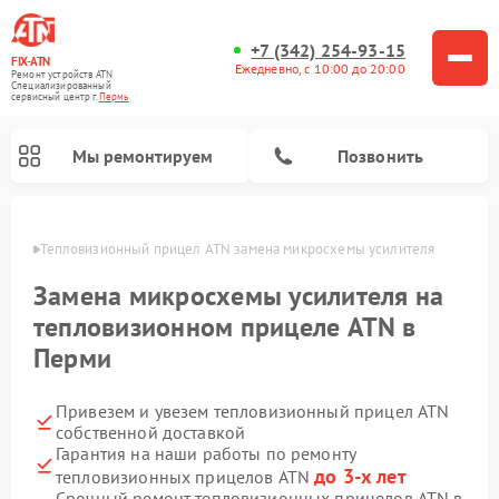
+7 (342) 254-93-15
FIX-ATN
Ежедневно, с 10:00 до 20:00
Ремонт устройств ATN
Специализированный
cервисный центр г.
Пермь
Мы ремонтируем
Позвонить
Перми
Тепловизионный прицел ATN замена микросхемы усилителя
Замена микросхемы усилителя на
тепловизионном прицеле ATN в
Перми
Ремонт оптических прицелов ATN
Ремонт цифровых биноклей ATN
Ремонт цифровых монокуляров ATN
Ремонт прицелов ночного видения ATN
Привезем и увезем тепловизионный прицел ATN
собственной доставкой
Гарантия на наши работы по ремонту
до 3-х лет
тепловизионных прицелов ATN
Срочный ремонт тепловизионных прицелов ATN в