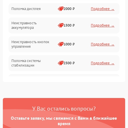
Юстировка
Поломка дисплея
2000 ₽
Подробнее →
Механические повреждения
Неисправность
1500 ₽
Подробнее →
аккумулятора
Оптика
Неисправность кнопок
1000 ₽
Подробнее →
управления
Поломка системы
2500 ₽
Подробнее →
стабилизации
Повреждение системы
2500 ₽
Подробнее →
записи
Неисправность системы
1500 ₽
Подробнее →
Wi-Fi
У Вас остались вопросы?
Поломка системы GPS
2000 ₽
Подробнее →
Оставьте заявку, мы свяжемся с Вами в ближайшее
время