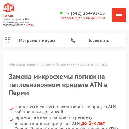
+7 (342) 254-93-15
FIX-ATN
Ежедневно, с 10:00 до 20:00
Ремонт устройств ATN
Специализированный
cервисный центр г.
Пермь
Мы ремонтируем
Позвонить
Перми
Тепловизионный прицел ATN замена микросхемы логики
Замена микросхемы логики на
тепловизионном прицеле ATN в
Перми
Ремонт оптических прицелов ATN
Ремонт цифровых биноклей ATN
Ремонт цифровых монокуляров ATN
Ремонт прицелов ночного видения ATN
Привезем и увезем тепловизионный прицел ATN
собственной доставкой
Гарантия на наши работы по ремонту
до 3-х лет
тепловизионных прицелов ATN
Срочный ремонт тепловизионных прицелов ATN в