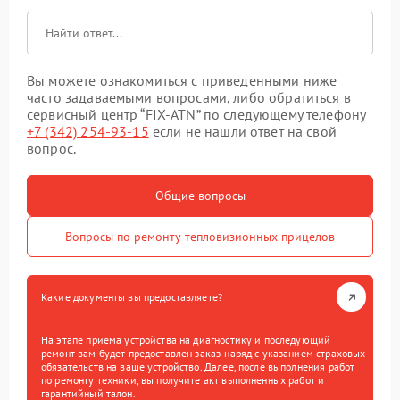
Вы можете ознакомиться с приведенными ниже
часто задаваемыми вопросами, либо обратиться в
сервисный центр “FIX-ATN” по следующему телефону
+7 (342) 254-93-15
если не нашли ответ на свой
вопрос.
Общие вопросы
Вопросы по ремонту тепловизионных прицелов
Какие документы вы предоставляете?
На этапе приема устройства на диагностику и последующий
ремонт вам будет предоставлен заказ-наряд с указанием страховых
обязательств на ваше устройство. Далее, после выполнения работ
по ремонту техники, вы получите акт выполненных работ и
гарантийный талон.