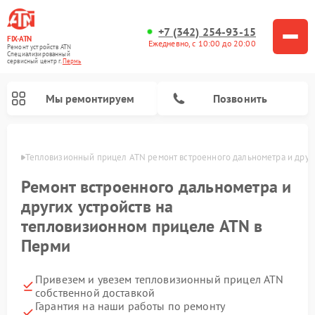
+7 (342) 254-93-15
FIX-ATN
Ежедневно, с 10:00 до 20:00
Ремонт устройств ATN
Специализированный
cервисный центр г.
Пермь
Мы ремонтируем
Позвонить
Перми
Тепловизионный прицел ATN ремонт встроенного дальнометра и други
Ремонт встроенного дальнометра и
других устройств на
тепловизионном прицеле ATN в
Перми
Ремонт оптических прицелов ATN
Ремонт цифровых биноклей ATN
Ремонт цифровых монокуляров ATN
Ремонт прицелов ночного видения ATN
Привезем и увезем тепловизионный прицел ATN
собственной доставкой
Гарантия на наши работы по ремонту