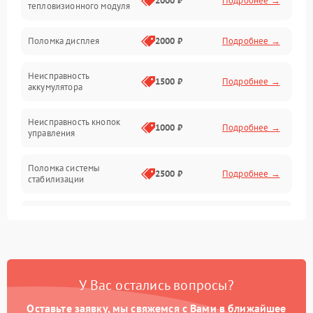
2000 ₽
Подробнее →
тепловизионного модуля
Юстировка
Поломка дисплея
2000 ₽
Подробнее →
Механические повреждения
Неисправность
1500 ₽
Подробнее →
аккумулятора
Оптика
Неисправность кнопок
1000 ₽
Подробнее →
управления
Поломка системы
2500 ₽
Подробнее →
стабилизации
Повреждение системы
2500 ₽
Подробнее →
записи
Неисправность системы
1500 ₽
Подробнее →
Wi-Fi
У Вас остались вопросы?
Поломка системы GPS
2000 ₽
Подробнее →
Оставьте заявку, мы свяжемся с Вами в ближайшее