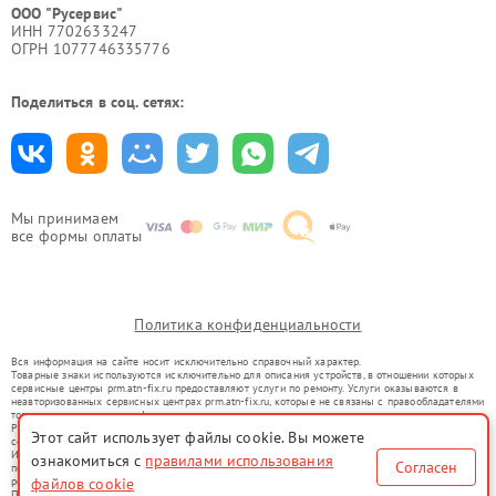
ООО "Русервис"
ИНН 7702633247
ОГРН 1077746335776
Поделиться в соц. сетях:
Мы принимаем
все формы оплаты
Политика конфиденциальности
Вся информация на сайте носит исключительно справочный характер.
Товарные знаки используются исключительно для описания устройств, в отношении которых
сервисные центры prm.atn-fix.ru предоставляют услуги по ремонту. Услуги оказываются в
неавторизованных сервисных центрах prm.atn-fix.ru, которые не связаны с правообладателями
товарных знаков или их официальными представителями.
Ремонт осуществляется для устройств, уже введенных в гражданский оборот в соответствии
Этот сайт использует файлы cookie. Вы можете
со статьей 1487 ГК РФ.
Использование товарных знаков не преследует цели индивидуализации услуг или введения
ознакомиться с
правилами использования
Согласен
потребителей в заблуждение, а служит для информирования о предоставляемых услугах по
ремонту техники указанных брендов.
файлов cookie
Представленная на сайте информация не является публичной офертой, определяемой