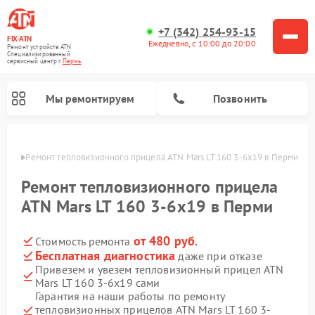
+7 (342) 254-93-15
FIX-ATN
Ежедневно, с 10:00 до 20:00
Ремонт устройств ATN
Специализированный
cервисный центр г.
Пермь
Мы ремонтируем
Позвонить
Перми
Ремонт тепловизионного прицела ATN Mars LT 160 3-6x19 в Перми
Ремонт тепловизионного прицела
ATN Mars LT 160 3-6x19 в Перми
от 480 руб.
Стоимость ремонта
Ремонт оптических прицелов ATN
Ремонт цифровых биноклей ATN
Ремонт цифровых монокуляров ATN
Ремонт прицелов ночного видения ATN
Бесплатная диагностика
даже при отказе
Привезем и увезем тепловизионный прицел ATN
Mars LT 160 3-6x19 сами
Гарантия на наши работы по ремонту
тепловизионных прицелов ATN Mars LT 160 3-