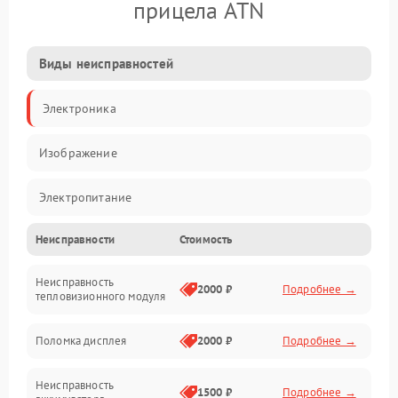
прицела ATN
Виды неисправностей
Электроника
Изображение
Электропитание
Неисправности
Стоимость
Измерения
Неисправность
Матрица
2000 ₽
Подробнее →
тепловизионного модуля
Юстировка
Поломка дисплея
2000 ₽
Подробнее →
Механические повреждения
Неисправность
1500 ₽
Подробнее →