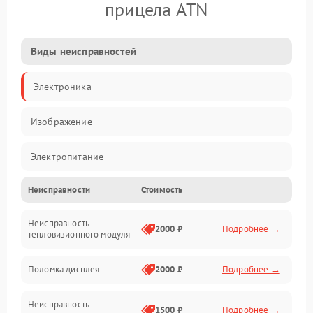
прицела ATN
Виды неисправностей
Электроника
Изображение
Электропитание
Неисправности
Стоимость
Измерения
Неисправность
Матрица
2000 ₽
Подробнее →
тепловизионного модуля
Юстировка
Поломка дисплея
2000 ₽
Подробнее →
Механические повреждения
Неисправность
1500 ₽
Подробнее →