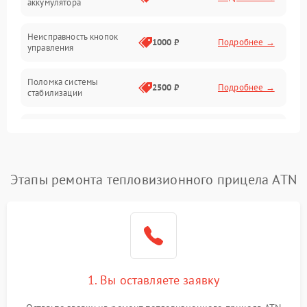
аккумулятора
Оптика
Неисправность кнопок
1000 ₽
Подробнее →
управления
Поломка системы
2500 ₽
Подробнее →
стабилизации
Повреждение системы
2500 ₽
Подробнее →
записи
Неисправность системы
Этапы ремонта тепловизионного прицела ATN
1500 ₽
Подробнее →
Wi-Fi
Поломка системы GPS
2000 ₽
Подробнее →
Повреждение системы
1500 ₽
Подробнее →
защиты от перегрузок
1. Вы оставляете заявку
Неисправность системы