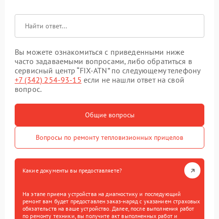
Вы можете ознакомиться с приведенными ниже
часто задаваемыми вопросами, либо обратиться в
сервисный центр “FIX-ATN” по следующему телефону
+7 (342) 254-93-15
если не нашли ответ на свой
вопрос.
Общие вопросы
Вопросы по ремонту тепловизионных прицелов
Какие документы вы предоставляете?
На этапе приема устройства на диагностику и последующий
ремонт вам будет предоставлен заказ-наряд с указанием страховых
обязательств на ваше устройство. Далее, после выполнения работ
по ремонту техники, вы получите акт выполненных работ и