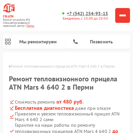
+7 (342) 254-93-15
FIX-ATN
Ежедневно, с 10:00 до 20:00
Ремонт устройств ATN
Специализированный
cервисный центр г.
Пермь
Мы ремонтируем
Позвонить
Перми
Ремонт тепловизионного прицела ATN Mars 4 640 2 в Перми
Ремонт тепловизионного прицела
ATN Mars 4 640 2 в Перми
от 480 руб.
Стоимость ремонта
Ремонт оптических прицелов ATN
Ремонт цифровых биноклей ATN
Ремонт цифровых монокуляров ATN
Ремонт прицелов ночного видения ATN
Бесплатная диагностика
даже при отказе
Привезем и увезем тепловизионный прицел ATN
Mars 4 640 2 сами
Гарантия на наши работы по ремонту
до
тепловизионных прицелов ATN Mars 4 640 2