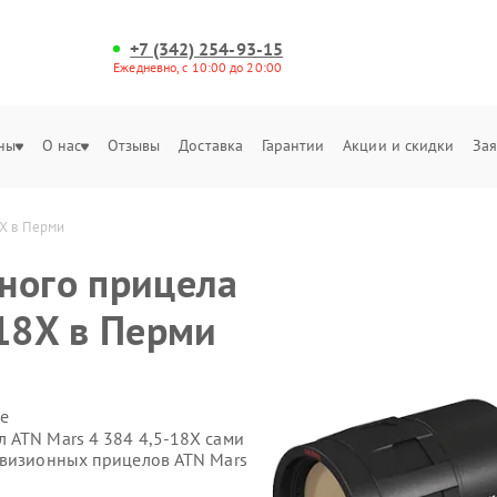
+7 (342) 254-93-15
Ежедневно, с 10:00 до 20:00
ны
О нас
Отзывы
Доставка
Гарантии
Акции и скидки
Зая
8X в Перми
ного прицела
-18X в Перми
е
 ATN Mars 4 384 4,5-18X сами
овизионных прицелов ATN Mars