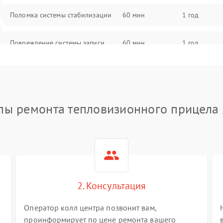
Поломка системы стабилизации
60 мин
1 год
Повреждение системы записи
60 мин
1 год
Неисправность системы Wi-Fi
60 мин
1 год
Поломка системы GPS
60 мин
1 год
пы ремонта тепловизионного прицела
Повреждение системы защиты от
60 мин
1 год
перегрузок
Неисправность системы
60 мин
1 год
автоматического отключения
2. Консультация
Поломка системы защиты от
60 мин
1 год
короткого замыкания
Оператор колл центра позвонит вам,
проинформирует по цене ремонта вашего