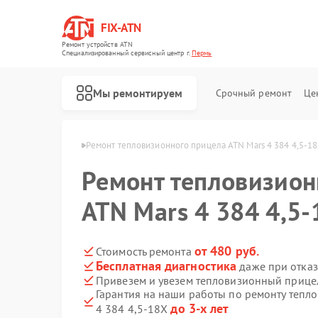
FIX-ATN
Ремонт устройств ATN
Специализированный cервисный центр г.
Пермь
Мы ремонтируем
Срочный ремонт
Це
ицелов ATN в Перми
Ремонт тепловизионного прицела ATN Mars 4 384 4,5-1
Ремонт тепловизион
ATN Mars 4 384 4,5
Ремонт оптических прицелов ATN
Ремонт цифровых биноклей ATN
Ремонт прицелов ночного видения ATN
Ремонт цифровых монокуляров ATN
от 480 руб.
Стоимость ремонта
Бесплатная диагностика
даже при отказ
Привезем и увезем тепловизионный прицел
Гарантия на наши работы по ремонту тепл
до 3-х лет
4 384 4,5-18X