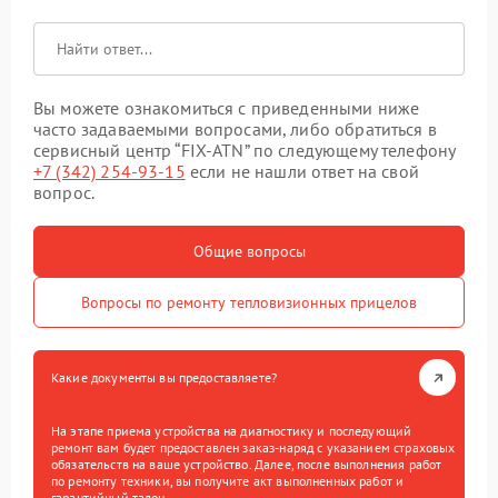
Вы можете ознакомиться с приведенными ниже
часто задаваемыми вопросами, либо обратиться в
сервисный центр “FIX-ATN” по следующему телефону
+7 (342) 254-93-15
если не нашли ответ на свой
вопрос.
Общие вопросы
Вопросы по ремонту тепловизионных прицелов
Какие документы вы предоставляете?
На этапе приема устройства на диагностику и последующий
ремонт вам будет предоставлен заказ-наряд с указанием страховых
обязательств на ваше устройство. Далее, после выполнения работ
по ремонту техники, вы получите акт выполненных работ и
гарантийный талон.