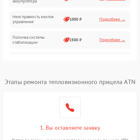
аккумулятора
Оптика
Неисправность кнопок
1000 ₽
Подробнее →
управления
Поломка системы
2500 ₽
Подробнее →
стабилизации
Повреждение системы
2500 ₽
Подробнее →
записи
Неисправность системы
Этапы ремонта тепловизионного прицела ATN
1500 ₽
Подробнее →
Wi-Fi
Поломка системы GPS
2000 ₽
Подробнее →
Повреждение системы
1500 ₽
Подробнее →
защиты от перегрузок
1. Вы оставляете заявку
Неисправность системы