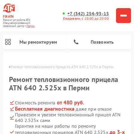
+7 (342) 254-93-15
FIX-ATN
Ежедневно, с 10:00 до 20:00
Ремонт устройств ATN
Специализированный
cервисный центр г.
Пермь
Мы ремонтируем
Позвонить
Перми
Ремонт тепловизионного прицела ATN 640 2.525x в Перми
Ремонт тепловизионного прицела
ATN 640 2.525x в Перми
от 480 руб.
Стоимость ремонта
Ремонт оптических прицелов ATN
Ремонт цифровых биноклей ATN
Ремонт цифровых монокуляров ATN
Ремонт прицелов ночного видения ATN
Бесплатная диагностика
даже при отказе
Привезем и увезем тепловизионный прицел ATN
640 2.525x сами
Гарантия на наши работы по ремонту
до 3-х
тепловизионных прицелов ATN 640 2.525x