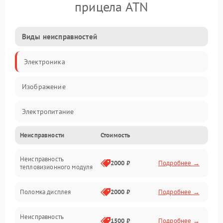
прицела ATN
Виды неисправностей
Электроника
Изображение
Электропитание
Неисправности
Стоимость
Измерения
Неисправность
Матрица
2000 ₽
Подробнее →
тепловизионного модуля
Юстировка
Поломка дисплея
2000 ₽
Подробнее →
Механические повреждения
Неисправность
1500 ₽
Подробнее →