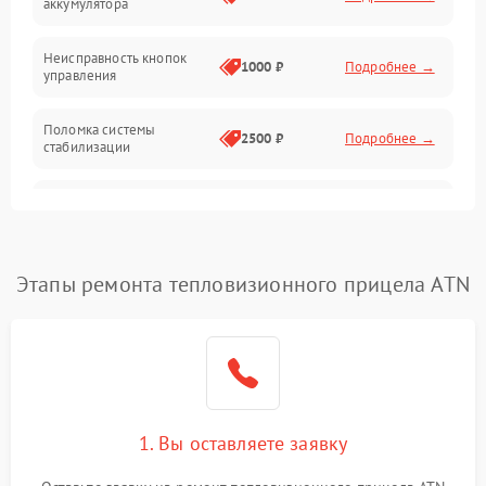
аккумулятора
Оптика
Неисправность кнопок
1000 ₽
Подробнее →
управления
Поломка системы
2500 ₽
Подробнее →
стабилизации
Повреждение системы
2500 ₽
Подробнее →
записи
Неисправность системы
Этапы ремонта тепловизионного прицела ATN
1500 ₽
Подробнее →
Wi-Fi
Поломка системы GPS
2000 ₽
Подробнее →
Повреждение системы
1500 ₽
Подробнее →
защиты от перегрузок
1. Вы оставляете заявку
Неисправность системы