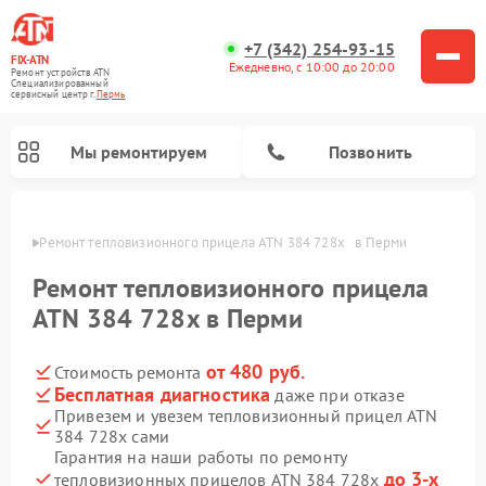
+7 (342) 254-93-15
FIX-ATN
Ежедневно, с 10:00 до 20:00
Ремонт устройств ATN
Специализированный
cервисный центр г.
Пермь
Мы ремонтируем
Позвонить
Перми
Ремонт тепловизионного прицела ATN 384 728x   в Перми
Ремонт тепловизионного прицела
ATN 384 728x в Перми
от 480 руб.
Стоимость ремонта
Ремонт оптических прицелов ATN
Ремонт цифровых биноклей ATN
Ремонт цифровых монокуляров ATN
Ремонт прицелов ночного видения ATN
Бесплатная диагностика
даже при отказе
Привезем и увезем тепловизионный прицел ATN
384 728x сами
Гарантия на наши работы по ремонту
до 3-х
тепловизионных прицелов ATN 384 728x