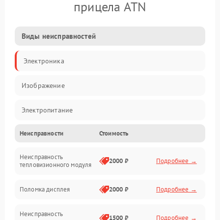
прицела ATN
Виды неисправностей
Электроника
Изображение
Электропитание
Неисправности
Стоимость
Измерения
Неисправность
Матрица
2000 ₽
Подробнее →
тепловизионного модуля
Юстировка
Поломка дисплея
2000 ₽
Подробнее →
Механические повреждения
Неисправность
1500 ₽
Подробнее →