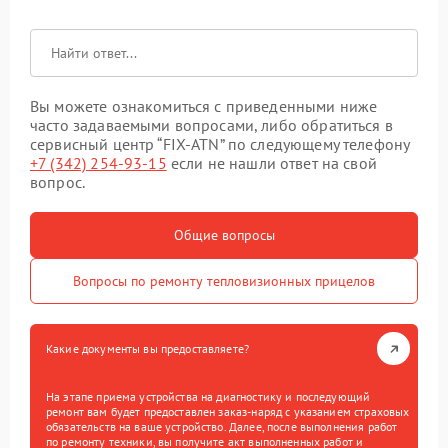
Вы можете ознакомиться с приведенными ниже
часто задаваемыми вопросами, либо обратиться в
сервисный центр “FIX-ATN” по следующему телефону
+7 (342) 254-93-15
если не нашли ответ на свой
вопрос.
Общие вопросы
Вопросы по ремонту тепловизионных прицелов
Какие документы вы предоставляете?
На этапе приема устройства на диагностику и последующий
ремонт вам будет предоставлен заказ-наряд с указанием страховых
обязательств на ваше устройство. Далее, после выполнения работ
по ремонту техники, вы получите акт выполненных работ и