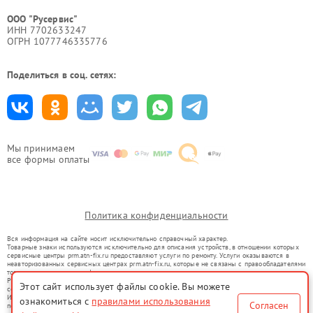
ООО "Русервис"
ИНН 7702633247
ОГРН 1077746335776
Поделиться в соц. сетях:
Мы принимаем
все формы оплаты
Политика конфиденциальности
Вся информация на сайте носит исключительно справочный характер.
Товарные знаки используются исключительно для описания устройств, в отношении которых
сервисные центры prm.atn-fix.ru предоставляют услуги по ремонту. Услуги оказываются в
неавторизованных сервисных центрах prm.atn-fix.ru, которые не связаны с правообладателями
товарных знаков или их официальными представителями.
Ремонт осуществляется для устройств, уже введенных в гражданский оборот в соответствии
Этот сайт использует файлы cookie. Вы можете
со статьей 1487 ГК РФ.
Использование товарных знаков не преследует цели индивидуализации услуг или введения
ознакомиться с
правилами использования
Согласен
потребителей в заблуждение, а служит для информирования о предоставляемых услугах по