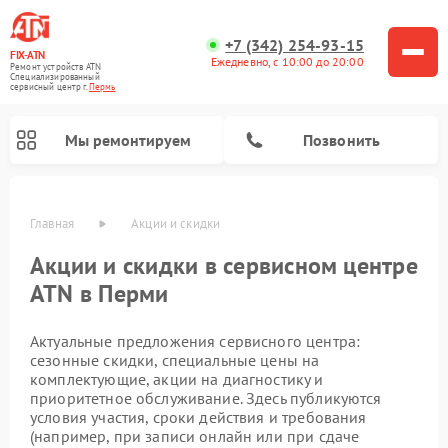
+7 (342) 254-93-15
FIX-ATN
Ежедневно, с 10:00 до 20:00
Ремонт устройств ATN
Специализированный
cервисный центр г.
Пермь
Мы ремонтируем
Позвонить
Главная
Акции и скидки
Акции и скидки в сервисном центре
ATN в Перми
Актуальные предложения сервисного центра:
Ремонт тепловизионных прицелов ATN
Ремонт оптических прицелов ATN
Ремонт цифровых биноклей ATN
Ремонт прицелов ночного видения ATN
Ремонт цифровых монокуляров ATN
сезонные скидки, специальные цены на
комплектующие, акции на диагностику и
приоритетное обслуживание. Здесь публикуются
условия участия, сроки действия и требования
(например, при записи онлайн или при сдаче