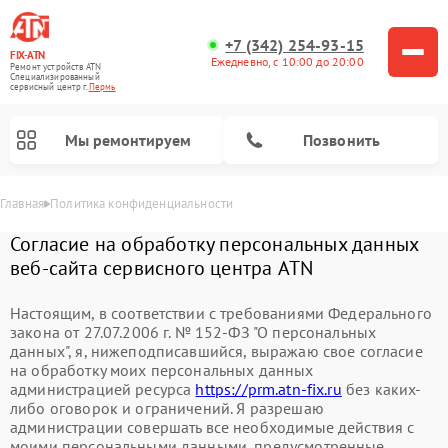
+7 (342) 254-93-15
FIX-ATN
Ежедневно, с 10:00 до 20:00
Ремонт устройств ATN
Специализированный
cервисный центр г.
Пермь
Мы ремонтируем
Позвонить
Главная
Политика конфиденциальности
Согласие на обработку персональных данных
веб-сайта сервисного центра ATN
Настоящим, в соответствии с требованиями Федерального
закона от 27.07.2006 г. № 152-ФЗ "О персональных
данных", я, нижеподписавшийся, выражаю свое согласие
Ремонт тепловизионных прицелов ATN
Ремонт оптических прицелов ATN
Ремонт цифровых биноклей ATN
Ремонт прицелов ночного видения ATN
Ремонт цифровых монокуляров ATN
на обработку моих персональных данных
администрацией ресурса
https://prm.atn-fix.ru
без каких-
либо оговорок и ограничений. Я разрешаю
администрации совершать все необходимые действия с
моими персональными данными, предусмотренные