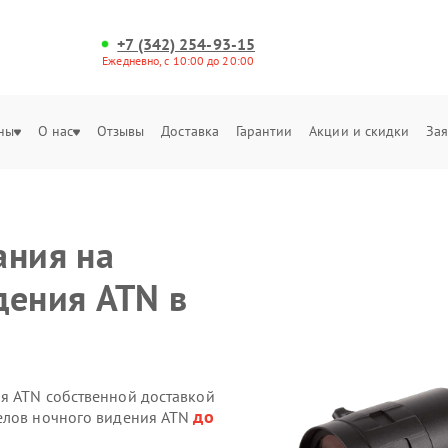
+7 (342) 254-93-15
Ежедневно, с 10:00 до 20:00
ны
О нас
Отзывы
Доставка
Гарантии
Акции и скидки
Зая
ания на
дения ATN в
я ATN собственной доставкой
до
целов ночного видения ATN