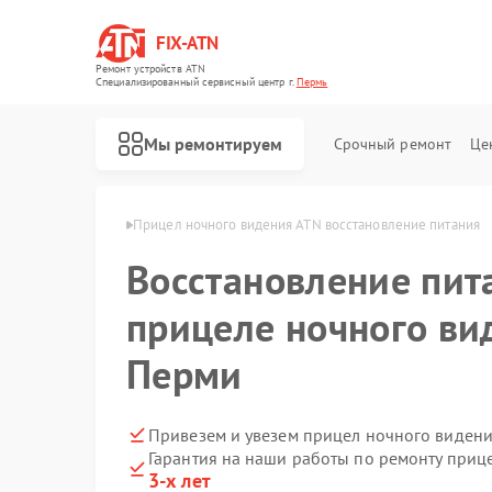
FIX-ATN
Ремонт устройств ATN
Специализированный cервисный центр г.
Пермь
Мы ремонтируем
Срочный ремонт
Це
идения ATN в Перми
Прицел ночного видения ATN восстановление питания
Восстановление пит
прицеле ночного ви
Перми
Ремонт оптических прицелов ATN
Ремонт цифровых биноклей ATN
Ремонт тепловизионных прицелов ATN
Ремонт цифровых монокуляров ATN
Привезем и увезем прицел ночного видени
Гарантия на наши работы по ремонту при
3-х лет