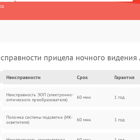
сти
справности прицела ночного видения
Неисправности
Срок
Гарантия
Неисправность ЭОП (электронно-
60 мин
1 год
оптического преобразователя)
Поломка системы подсветки (ИК-
60 мин
1 год
осветителя)
Неисправность аккумулятора
60 мин
1 год