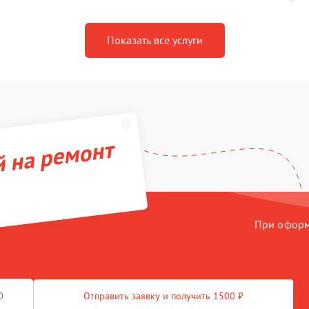
Показать все услуги
й на ремонт
При оформл
Отправить заявку и получить 1500 ₽