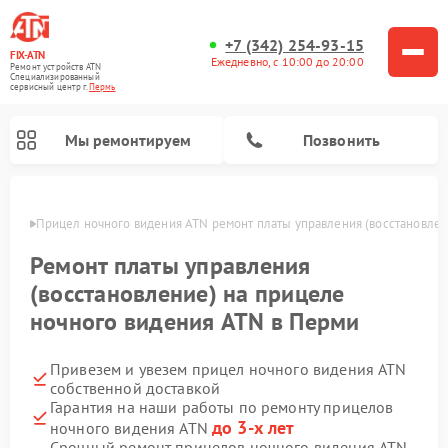
+7 (342) 254-93-15
FIX-ATN
Ежедневно, с 10:00 до 20:00
Ремонт устройств ATN
Специализированный
cервисный центр г.
Пермь
Мы ремонтируем
Позвонить
Перми
Прицел ночного видения ATN ремонт платы управления (восстановлен
Ремонт платы управления
(восстановление) на прицеле
ночного видения ATN в Перми
Ремонт оптических прицелов ATN
Ремонт цифровых биноклей ATN
Ремонт цифровых монокуляров ATN
Ремонт тепловизионных прицелов ATN
Привезем и увезем прицел ночного видения ATN
собственной доставкой
Гарантия на наши работы по ремонту прицелов
до 3-х лет
ночного видения ATN
Срочный ремонт прицелов ночного видения ATN