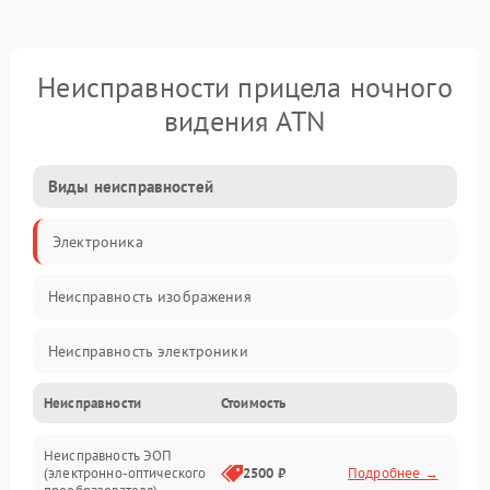
Неисправности прицела ночного
видения ATN
Виды неисправностей
Электроника
Неисправность изображения
Неисправность электроники
Неисправности
Стоимость
Механические повреждения
Неисправность ЭОП
Неисправность управления
(электронно-оптического
2500 ₽
Подробнее →