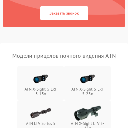
Поломка системы защиты
1000 ₽
Подробнее →
Заказать звонок
от короткого замыкания
Повреждение системы
1000 ₽
Подробнее →
защиты от перегрева
Неисправность системы
защиты от
1000 ₽
Подробнее →
Модели прицелов ночного видения ATN
перенапряжения
Неисправность системы
1000 ₽
Подробнее →
защиты от замыкания
Неисправность системы
ATN X-Sight 5 LRF
ATN X-Sight 5 LRF
1000 ₽
Подробнее →
защиты от перегрева
3-15x
5-25x
Поломка системы защиты
1000 ₽
Подробнее →
от перенапряжения
ATN LTV Series 5
ATN X-Sight LTV 5-
Поломка системы защиты