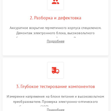
2. Разборка и дефектовка
Аккуратное вскрытие герметичного корпуса спецключом.
Демонтаж электронного блока, высоковольтного
преобразователя и оптической системы. Осмотр контактов
Подробнее
на окисление и проверка целостности уплотнительных
колец влагозащиты.
3. Глубокое тестирование компонентов
Измерение напряжения на блоке питания и высоковольтном
преобразователе. Проверка электронно-оптического
преобразователя (ЭОП) на стенде на предмет эмиссии,
Подробнее