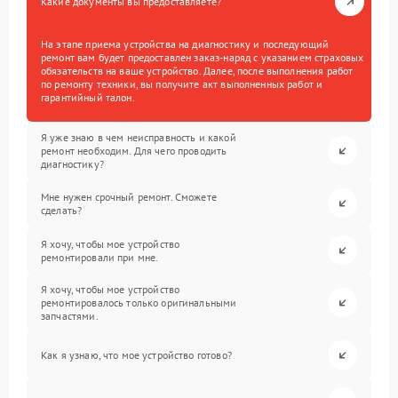
Какие документы вы предоставляете?
На этапе приема устройства на диагностику и последующий
ремонт вам будет предоставлен заказ-наряд с указанием страховых
обязательств на ваше устройство. Далее, после выполнения работ
по ремонту техники, вы получите акт выполненных работ и
гарантийный талон.
Я уже знаю в чем неисправность и какой
ремонт необходим. Для чего проводить
диагностику?
Мне нужен срочный ремонт. Сможете
сделать?
Я хочу, чтобы мое устройство
ремонтировали при мне.
Я хочу, чтобы мое устройство
ремонтировалось только оригинальными
запчастями.
Как я узнаю, что мое устройство готово?