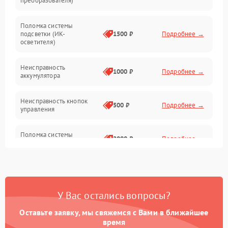
преобразователя)
Прочие неисправности
Поломка системы
подсветки (ИК-
1500 ₽
Подробнее →
Оптика
осветителя)
Неисправность
1000 ₽
Подробнее →
аккумулятора
Неисправность кнопок
500 ₽
Подробнее →
управления
Поломка системы
2000 ₽
Подробнее →
стабилизации
Повреждение системы
1000 ₽
Подробнее →
защиты от перегрузок
У Вас остались вопросы?
Неисправность системы
автоматического
1000 ₽
Подробнее →
Оставьте заявку, мы свяжемся с Вами в ближайшее
отключения
время