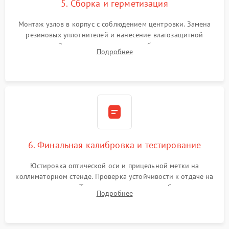
5. Сборка и герметизация
Монтаж узлов в корпус с соблюдением центровки. Замена
резиновых уплотнителей и нанесение влагозащитной
смазки. Заполнение внутреннего объема прицела
Подробнее
осушенным азотом для предотвращения запотевания оптики
при перепадах температур.
6. Финальная калибровка и тестирование
Юстировка оптической оси и прицельной метки на
коллиматорном стенде. Проверка устойчивости к отдаче на
ударном стенде. Тестирование качества изображения в
Подробнее
темноте, дальности обнаружения и корректной работы всех
режимов прицела.