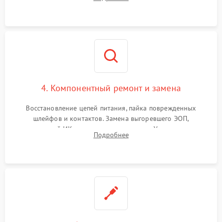
шумов и засветок. Диагностика микросхем цифровых
моделей под микроскопом.
4. Компонентный ремонт и замена
Восстановление цепей питания, пайка поврежденных
шлейфов и контактов. Замена выгоревшего ЭОП,
неисправной ИК-подсветки или матрицы. Ультразвуковая
Подробнее
очистка плат и удаление загрязнений с линз объектива и
окуляра спецрастворами.