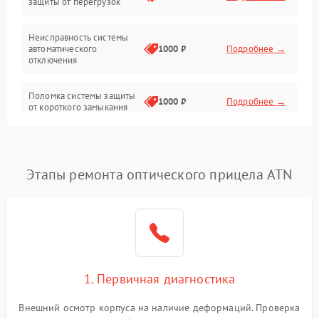
защиты от перегрузок
Электропитание
Неисправность системы
Механика
автоматического
1000 ₽
Подробнее →
отключения
Управление
Поломка системы защиты
1000 ₽
Подробнее →
от короткого замыкания
Корпус/Герметичность
Повреждение системы
Датчики
1000 ₽
Подробнее →
защиты от перегрева
Этапы ремонта оптического прицела ATN
Неисправность системы
защиты от
1000 ₽
Подробнее →
перенапряжения
Неисправность системы
1000 ₽
Подробнее →
защиты от замыкания
1. Первичная диагностика
Неисправность системы
1000 ₽
Подробнее →
защиты от перегрева
Внешний осмотр корпуса на наличие деформаций. Проверка