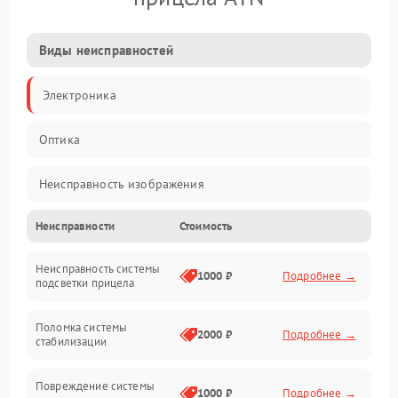
Виды неисправностей
Электроника
Оптика
Неисправность изображения
Неисправности
Стоимость
Механические повреждения
Неисправность системы
Неисправность фокусировки и оптики
1000 ₽
Подробнее →
подсветки прицела
Неисправность подсветки и электроники
Поломка системы
2000 ₽
Подробнее →
стабилизации
Прочие неисправности
Повреждение системы
1000 ₽
Подробнее →