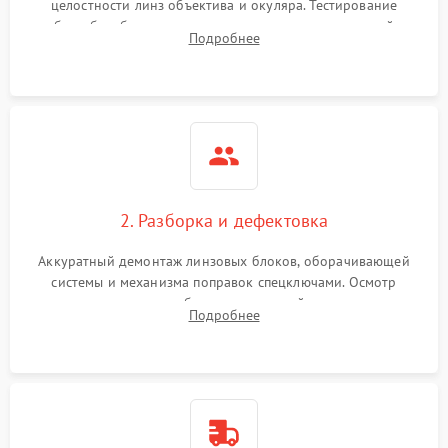
целостности линз объектива и окуляра. Тестирование
работы барабанчиков ввода поправок, кольца отстройки
Поломка системы защиты
Подробнее
1000 ₽
Подробнее →
параллакса и зума. Выявление сколов, внутренних
от перенапряжения
загрязнений и нарушений герметичности.
Поломка системы защиты
1000 ₽
Подробнее →
от замыкания
2. Разборка и дефектовка
Аккуратный демонтаж линзовых блоков, оборачивающей
системы и механизма поправок спецключами. Осмотр
внутренних резьбовых соединений, пружин и
Подробнее
уплотнительных колец. Поиск причин люфта, смещения
точки попадания или заклинивания подвижных частей.