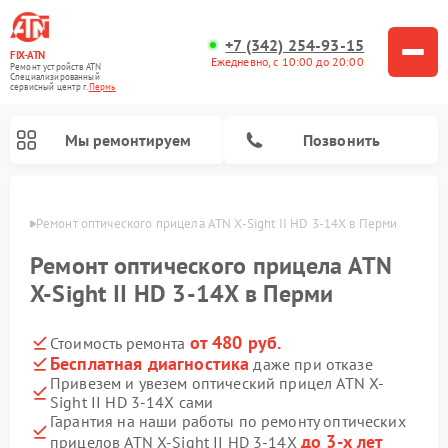
+7 (342) 254-93-15
FIX-ATN
Ежедневно, с 10:00 до 20:00
Ремонт устройств ATN
Специализированный
cервисный центр г.
Пермь
Мы ремонтируем
Позвонить
Перми
Ремонт оптического прицела ATN X-Sight II HD 3-14X в Перми
Ремонт оптического прицела ATN
X-Sight II HD 3-14X в Перми
от 480 руб.
Стоимость ремонта
Ремонт прицелов ночного видения ATN
Ремонт цифровых монокуляров ATN
Ремонт тепловизионных прицелов ATN
Ремонт цифровых биноклей ATN
Бесплатная диагностика
даже при отказе
Привезем и увезем оптический прицел ATN X-
Sight II HD 3-14X сами
Гарантия на наши работы по ремонту оптических
до 3-х лет
прицелов ATN X-Sight II HD 3-14X