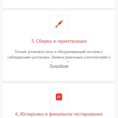
контактов в цепи подсветки прицельной марки.
5. Сборка и герметизация
Точная установка линз и оборачивающей системы с
соблюдением центровки. Замена резиновых уплотнителей и
нанесение влагозащитной смазки. Вакуумирование корпуса
Подробнее
и заполнение его осушенным азотом или аргоном для
защиты линз от внутреннего запотевания.
6. Юстировка и финальное тестирование