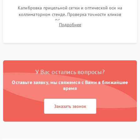
Калибровка прицельной сетки и оптической оси на
коллиматорном стенде. Проверка точности кликов
механизма поправок. Обязательное испытание прицела на
Подробнее
ударном стенде для проверки устойчивости к отдаче и
гарантии сохранения точки пристрелки.
У Вас остались вопросы?
Оставьте заявку, мы свяжемся с Вами в ближайшее
время
Заказать звонок