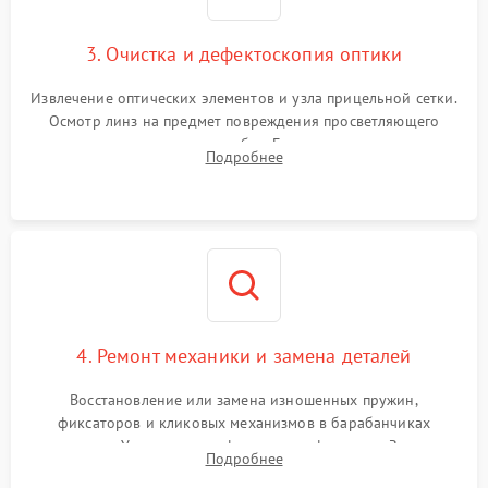
3. Очистка и дефектоскопия оптики
Извлечение оптических элементов и узла прицельной сетки.
Осмотр линз на предмет повреждения просветляющего
покрытия или появления грибка. Бережная очистка стекол
Подробнее
спецрастворами. Проверка целостности гравированной
сетки и модуля ее подсветки.
4. Ремонт механики и замена деталей
Восстановление или замена изношенных пружин,
фиксаторов и кликовых механизмов в барабанчиках
поправок. Устранение люфтов в трансфокаторе. Замена
Подробнее
поврежденных линз, разбитой сетки или восстановление