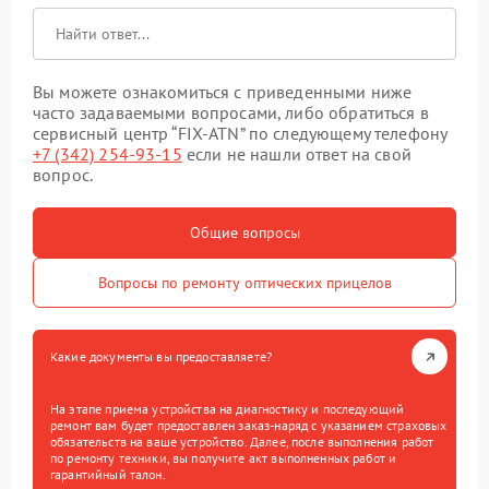
Вы можете ознакомиться с приведенными ниже
часто задаваемыми вопросами, либо обратиться в
сервисный центр “FIX-ATN” по следующему телефону
+7 (342) 254-93-15
если не нашли ответ на свой
вопрос.
Общие вопросы
Вопросы по ремонту оптических прицелов
Какие документы вы предоставляете?
На этапе приема устройства на диагностику и последующий
ремонт вам будет предоставлен заказ-наряд с указанием страховых
обязательств на ваше устройство. Далее, после выполнения работ
по ремонту техники, вы получите акт выполненных работ и
гарантийный талон.