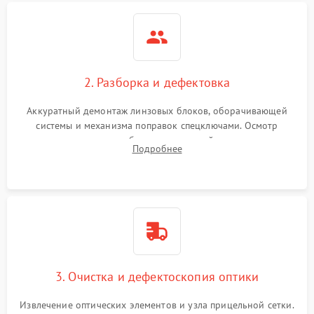
2. Разборка и дефектовка
Аккуратный демонтаж линзовых блоков, оборачивающей
системы и механизма поправок спецключами. Осмотр
внутренних резьбовых соединений, пружин и
Подробнее
уплотнительных колец. Поиск причин люфта, смещения
точки попадания или заклинивания подвижных частей.
3. Очистка и дефектоскопия оптики
Извлечение оптических элементов и узла прицельной сетки.