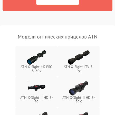
Неисправность системы
1000 ₽
Подробнее →
защиты от перегрева
Поломка системы защиты
1000 ₽
Подробнее →
от перенапряжения
Модели оптических прицелов ATN
Поломка системы защиты
1000 ₽
Подробнее →
от замыкания
ATN X-Sight 4K PRO
ATN X-Sight LTV 3-
5-20x
9x
ATN X-Sight II HD 5-
ATN X-Sight II HD 5-
20
20X