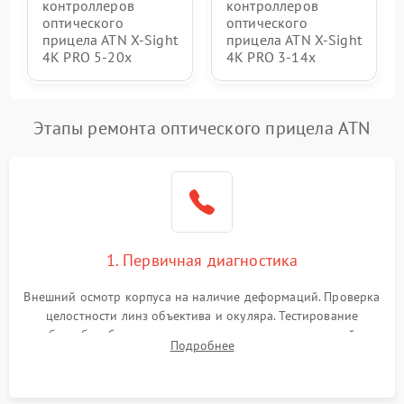
контроллеров
контроллеров
оптического
оптического
прицела ATN X-Sight
прицела ATN X-Sight
4K PRO 5-20x
4K PRO 3-14x
Этапы ремонта оптического прицела ATN
1. Первичная диагностика
Внешний осмотр корпуса на наличие деформаций. Проверка
целостности линз объектива и окуляра. Тестирование
работы барабанчиков ввода поправок, кольца отстройки
Подробнее
параллакса и зума. Выявление сколов, внутренних
загрязнений и нарушений герметичности.