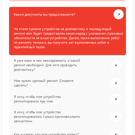
Какие документы вы предоставляете?
На этапе приема устройства на диагностику и последующий
ремонт вам будет предоставлен заказ-наряд с указанием страховых
обязательств на ваше устройство. Далее, после выполнения работ
по ремонту техники, вы получите акт выполненных работ и
гарантийный талон.
Я уже знаю в чем неисправность и какой
ремонт необходим. Для чего проводить
диагностику?
Мне нужен срочный ремонт. Сможете
сделать?
Я хочу, чтобы мое устройство
ремонтировали при мне.
Я хочу, чтобы мое устройство
ремонтировалось только оригинальными
запчастями.
Как я узнаю, что мое устройство готово?