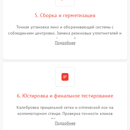
5. Сборка и герметизация
Точная установка линз и оборачивающей системы с
соблюдением центровки. Замена резиновых уплотнителей и
нанесение влагозащитной смазки. Вакуумирование корпуса
Подробнее
и заполнение его осушенным азотом или аргоном для
защиты линз от внутреннего запотевания.
6. Юстировка и финальное тестирование
Калибровка прицельной сетки и оптической оси на
коллиматорном стенде. Проверка точности кликов
механизма поправок. Обязательное испытание прицела на
Подробнее
ударном стенде для проверки устойчивости к отдаче и