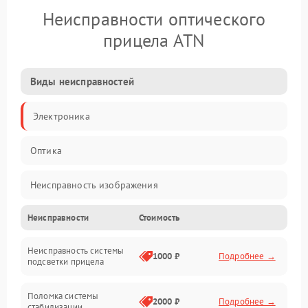
Неисправности оптического
прицела ATN
Виды неисправностей
Электроника
Оптика
Неисправность изображения
Неисправности
Стоимость
Механические повреждения
Неисправность системы
Неисправность фокусировки и оптики
1000 ₽
Подробнее →
подсветки прицела
Неисправность подсветки и электроники
Поломка системы
2000 ₽
Подробнее →
стабилизации