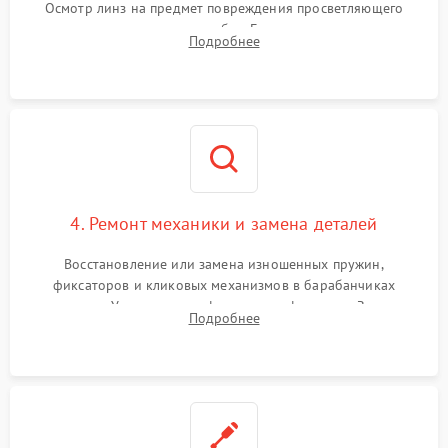
Осмотр линз на предмет повреждения просветляющего
покрытия или появления грибка. Бережная очистка стекол
Подробнее
спецрастворами. Проверка целостности гравированной
сетки и модуля ее подсветки.
4. Ремонт механики и замена деталей
Восстановление или замена изношенных пружин,
фиксаторов и кликовых механизмов в барабанчиках
поправок. Устранение люфтов в трансфокаторе. Замена
Подробнее
поврежденных линз, разбитой сетки или восстановление
контактов в цепи подсветки прицельной марки.