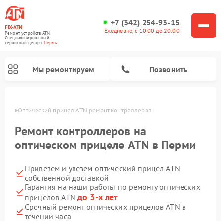
+7 (342) 254-93-15
FIX-ATN
Ежедневно, с 10:00 до 20:00
Ремонт устройств ATN
Специализированный
cервисный центр г.
Пермь
Мы ремонтируем
Позвонить
Перми
Оптический прицел ATN ремонт контроллеров
Ремонт контроллеров на
оптическом прицеле ATN в Перми
Привезем и увезем оптический прицел ATN
Ремонт прицелов ночного видения ATN
Ремонт цифровых монокуляров ATN
Ремонт тепловизионных прицелов ATN
Ремонт цифровых биноклей ATN
собственной доставкой
Гарантия на наши работы по ремонту оптических
до 3-х лет
прицелов ATN
Срочный ремонт оптических прицелов ATN в
течении часа