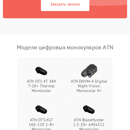
Fi/Bluetooth модуля
Заказать звонок
Проблемы с калибровкой
1000 ₽
Подробнее →
изображения
Неисправность разъемов
500 ₽
Подробнее →
(MicroSD, AV)
Модели цифровых монокуляров ATN
Неисправность системы
2000 ₽
Подробнее →
стабилизации
Проблемы с заземлением
1000 ₽
Подробнее →
ATN OTS 4T 384
ATN DNVM-4 Digital
7‑28× Thermal
Night Vision
Повреждение печатной
2800 ₽
Подробнее →
Monocular
Monocular 4×
платы
Неисправность кнопок
500 ₽
Подробнее →
управления
ATN OTS‑XLT
ATN BlazeHunter
160‑120 2‑8×
2.5‑20× 640x512
Monocular
Monocular