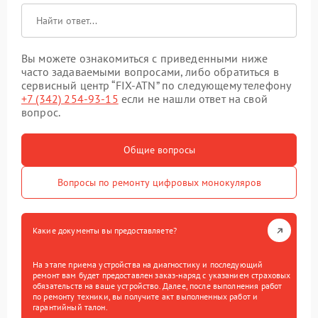
Вы можете ознакомиться с приведенными ниже
часто задаваемыми вопросами, либо обратиться в
сервисный центр “FIX-ATN” по следующему телефону
+7 (342) 254-93-15
если не нашли ответ на свой
вопрос.
Общие вопросы
Вопросы по ремонту цифровых монокуляров
Какие документы вы предоставляете?
На этапе приема устройства на диагностику и последующий
ремонт вам будет предоставлен заказ-наряд с указанием страховых
обязательств на ваше устройство. Далее, после выполнения работ
по ремонту техники, вы получите акт выполненных работ и
гарантийный талон.