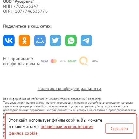
ООО "Русервис"
ИНН 7702633247
ОГРН 1077746335776
Поделиться в соц. сетях:
Мы принимаем
все формы оплаты
Политика конфиденциальности
Вся информация на сайте носит исключительно справочный характер.
Товарные знаки используются исключительно для описания устройств, в отношении которых
сервисные центры prm.atn-fix.ru предоставляют услуги по ремонту. Услуги оказываются в
неавторизованных сервисных центрах prm.atn-fix.ru, которые не связаны с правообладателями
товарных знаков или их официальными представителями.
Ремонт осуществляется для устройств, уже введенных в гражданский оборот в соответствии
Этот сайт использует файлы cookie. Вы можете
со статьей 1487 ГК РФ.
Использование товарных знаков не преследует цели индивидуализации услуг или введения
ознакомиться с
правилами использования
Согласен
потребителей в заблуждение, а служит для информирования о предоставляемых услугах по
ремонту техники указанных брендов.
файлов cookie
Представленная на сайте информация не является публичной офертой, определяемой