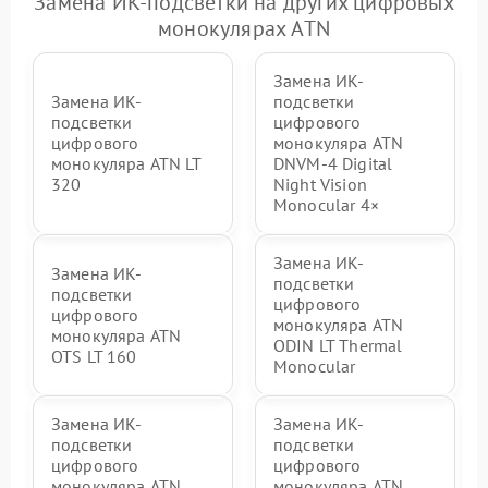
Замена ИК-подсветки на других цифровых
монокулярах ATN
Замена ИК-
Замена ИК-
подсветки
подсветки
цифрового
цифрового
монокуляра ATN
монокуляра ATN LT
DNVM-4 Digital
320
Night Vision
Monocular 4×
Замена ИК-
Замена ИК-
подсветки
подсветки
цифрового
цифрового
монокуляра ATN
монокуляра ATN
ODIN LT Thermal
OTS LT 160
Monocular
Замена ИК-
Замена ИК-
подсветки
подсветки
цифрового
цифрового
монокуляра ATN
монокуляра ATN