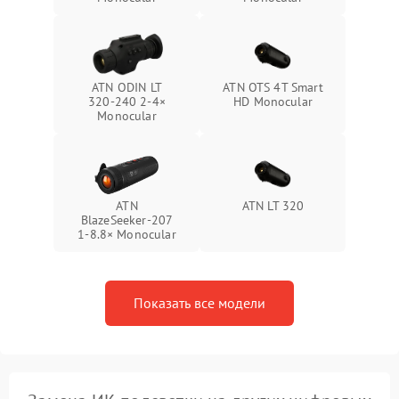
ATN ODIN LT
ATN OTS 4T Smart
320‑240 2‑4×
HD Monocular
Monocular
ATN
ATN LT 320
BlazeSeeker‑207
1‑8.8× Monocular
Показать все модели