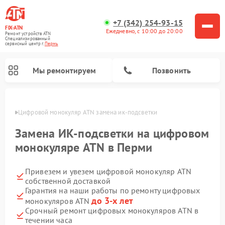
+7 (342) 254-93-15
FIX-ATN
Ежедневно, с 10:00 до 20:00
Ремонт устройств ATN
Специализированный
cервисный центр г.
Пермь
Мы ремонтируем
Позвонить
Перми
Цифровой монокуляр ATN замена ик-подсветки
Замена ИК-подсветки на цифровом
монокуляре ATN в Перми
Привезем и увезем цифровой монокуляр ATN
Ремонт тепловизионных прицелов ATN
Ремонт оптических прицелов ATN
Ремонт цифровых биноклей ATN
Ремонт прицелов ночного видения ATN
собственной доставкой
Гарантия на наши работы по ремонту цифровых
до 3-х лет
монокуляров ATN
Срочный ремонт цифровых монокуляров ATN в
течении часа