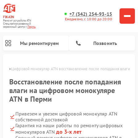
+7 (342) 254-93-15
FIX-ATN
Ежедневно, с 10:00 до 20:00
Ремонт устройств ATN
Специализированный
cервисный центр г.
Пермь
Мы ремонтируем
Позвонить
Перми
Цифровой монокуляр ATN восстановление после попадания влаги
Восстановление после попадания
влаги на цифровом монокуляре
ATN в Перми
Ремонт тепловизионных прицелов ATN
Ремонт оптических прицелов ATN
Ремонт цифровых биноклей ATN
Ремонт прицелов ночного видения ATN
Привезем и увезем цифровой монокуляр ATN
собственной доставкой
Гарантия на наши работы по ремонту цифровых
до 3-х лет
монокуляров ATN
Срочный ремонт цифровых монокуляров ATN в