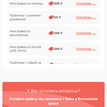
Неисправность матрицы
2800 ₽
Подробнее →
Управление
Проблемы с кнопками
Механические повреждения
500 ₽
Подробнее →
управления
Неисправность
1000 ₽
Подробнее →
аккумулятора
Неисправность портов
1000 ₽
Подробнее →
(USB, HDMI)
Проблемы с пайкой на
1000 ₽
Подробнее →
плате
Неисправность
2800 ₽
Подробнее →
процессора
У Вас остались вопросы?
Повреждение внутренних
500 ₽
Подробнее →
проводов
Оставьте заявку, мы свяжемся с Вами в ближайшее
время