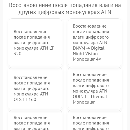
Восстановление после попадания влаги на
других цифровых монокулярах ATN
Восстановление
Восстановление
после попадания
после попадания
влаги цифрового
влаги цифрового
монокуляра ATN
монокуляра ATN LT
DNVM-4 Digital
320
Night Vision
Monocular 4×
Восстановление
Восстановление
после попадания
после попадания
влаги цифрового
влаги цифрового
монокуляра ATN
монокуляра ATN
ODIN LT Thermal
OTS LT 160
Monocular
Восстановление
Восстановление
после попадания
после попадания
влаги цифрового
влаги цифрового