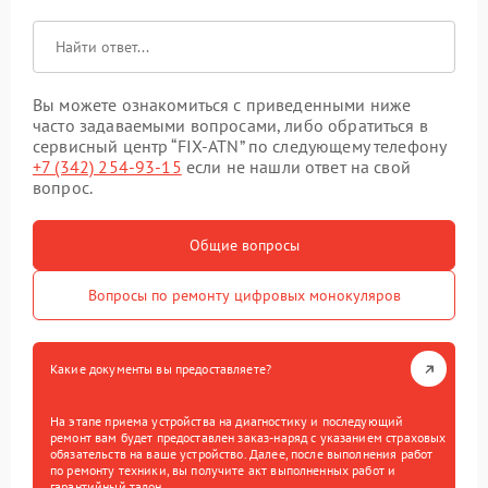
Вы можете ознакомиться с приведенными ниже
часто задаваемыми вопросами, либо обратиться в
сервисный центр “FIX-ATN” по следующему телефону
+7 (342) 254-93-15
если не нашли ответ на свой
вопрос.
Общие вопросы
Вопросы по ремонту цифровых монокуляров
Какие документы вы предоставляете?
На этапе приема устройства на диагностику и последующий
ремонт вам будет предоставлен заказ-наряд с указанием страховых
обязательств на ваше устройство. Далее, после выполнения работ
по ремонту техники, вы получите акт выполненных работ и
гарантийный талон.