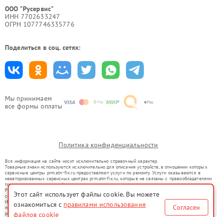
ООО "Русервис"
ИНН 7702633247
ОГРН 1077746335776
Поделиться в соц. сетях:
Мы принимаем
все формы оплаты
Политика конфиденциальности
Вся информация на сайте носит исключительно справочный характер.
Товарные знаки используются исключительно для описания устройств, в отношении которых
сервисные центры prm.atn-fix.ru предоставляют услуги по ремонту. Услуги оказываются в
неавторизованных сервисных центрах prm.atn-fix.ru, которые не связаны с правообладателями
товарных знаков или их официальными представителями.
Ремонт осуществляется для устройств, уже введенных в гражданский оборот в соответствии
Этот сайт использует файлы cookie. Вы можете
со статьей 1487 ГК РФ.
Использование товарных знаков не преследует цели индивидуализации услуг или введения
ознакомиться с
правилами использования
Согласен
потребителей в заблуждение, а служит для информирования о предоставляемых услугах по
ремонту техники указанных брендов.
файлов cookie