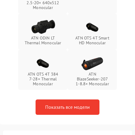
2.5‑20× 640x512
Monocular
ATN ODIN LT
ATN OTS 4T Smart
Thermal Monocular
HD Monocular
ATN OTS 4T 384
ATN
7‑28× Thermal
BlazeSeeker‑207
Monocular
1‑8.8× Monocular
Показать все модели