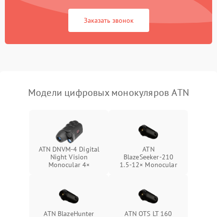
Неисправность Wi-
1500 ₽
Подробнее →
Fi/Bluetooth модуля
Заказать звонок
Проблемы с калибровкой
1000 ₽
Подробнее →
изображения
Неисправность разъемов
500 ₽
Подробнее →
(MicroSD, AV)
Модели цифровых монокуляров ATN
Неисправность системы
2000 ₽
Подробнее →
стабилизации
Проблемы с заземлением
1000 ₽
Подробнее →
ATN DNVM-4 Digital
ATN
Night Vision
BlazeSeeker‑210
Повреждение печатной
2800 ₽
Подробнее →
Monocular 4×
1.5‑12× Monocular
платы
Неисправность кнопок
500 ₽
Подробнее →
управления
ATN BlazeHunter
ATN OTS LT 160