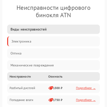
Неисправности цифрового
бинокля ATN
Виды неисправностей
Электроника
Оптика
Механические повреждения
Неисправности
Стоимость
Видео
Разбитый дисплей
1500 ₽
Подробнее →
Механика
Попадание влаги
1750 ₽
Подробнее →
Управление