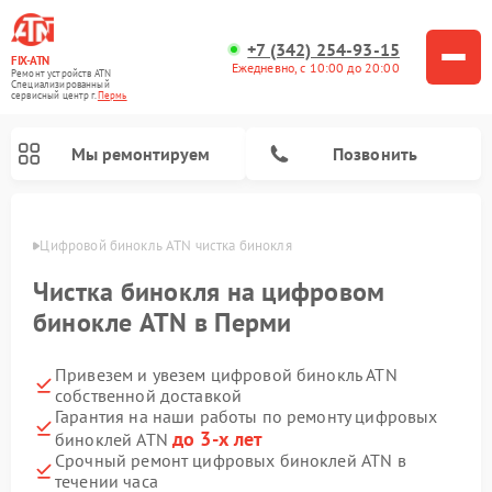
+7 (342) 254-93-15
FIX-ATN
Ежедневно, с 10:00 до 20:00
Ремонт устройств ATN
Специализированный
cервисный центр г.
Пермь
Мы ремонтируем
Позвонить
Перми
Цифровой бинокль ATN чистка бинокля
Чистка бинокля на цифровом
бинокле ATN в Перми
Привезем и увезем цифровой бинокль ATN
Ремонт прицелов ночного видения ATN
Ремонт оптических прицелов ATN
Ремонт цифровых монокуляров ATN
Ремонт тепловизионных прицелов ATN
собственной доставкой
Гарантия на наши работы по ремонту цифровых
до 3-х лет
биноклей ATN
Срочный ремонт цифровых биноклей ATN в
течении часа