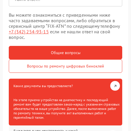
Вы можете ознакомиться с приведенными ниже
часто задаваемыми вопросами, либо обратиться в
сервисный центр “FIX-ATN” по следующему телефону
+7 (342) 254-93-15
если не нашли ответ на свой
вопрос.
Общие вопросы
Вопросы по ремонту цифровых биноклей
Какие документы вы предоставляете?
На этапе приема устройства на диагностику и последующий
ремонт вам будет предоставлен заказ-наряд с указанием страховых
обязательств на ваше устройство. Далее, после выполнения работ
по ремонту техники, вы получите акт выполненных работ и
гарантийный талон.
Я уже знаю в чем неисправность и какой