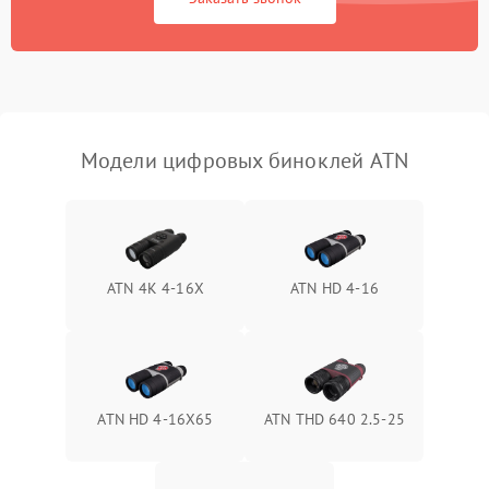
Перегрев устройства
1500 ₽
Подробнее →
Модели цифровых биноклей ATN
ATN 4K 4-16X
ATN HD 4-16
ATN HD 4-16X65
ATN THD 640 2.5-25